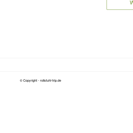
W
© Copyright - rollstuhl-trip.de