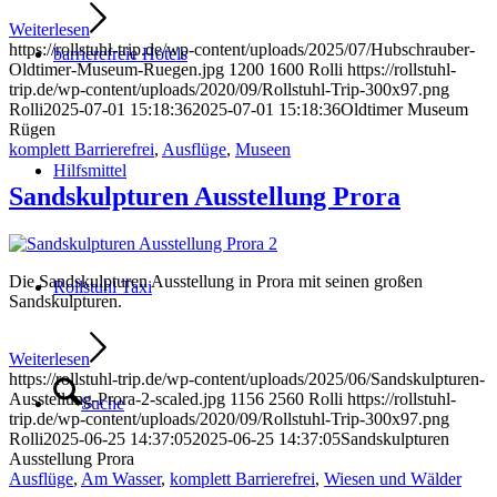
Weiterlesen
https://rollstuhl-trip.de/wp-content/uploads/2025/07/Hubschrauber-
barrierefreie Hotels
Oldtimer-Museum-Ruegen.jpg
1200
1600
Rolli
https://rollstuhl-
trip.de/wp-content/uploads/2020/09/Rollstuhl-Trip-300x97.png
Rolli
2025-07-01 15:18:36
2025-07-01 15:18:36
Oldtimer Museum
Rügen
komplett Barrierefrei
,
Ausflüge
,
Museen
Hilfsmittel
Sandskulpturen Ausstellung Prora
Die Sandskulpturen Ausstellung in Prora mit seinen großen
Rollstuhl Taxi
Sandskulpturen.
Weiterlesen
https://rollstuhl-trip.de/wp-content/uploads/2025/06/Sandskulpturen-
Ausstellung-Prora-2-scaled.jpg
1156
2560
Rolli
https://rollstuhl-
Suche
trip.de/wp-content/uploads/2020/09/Rollstuhl-Trip-300x97.png
Rolli
2025-06-25 14:37:05
2025-06-25 14:37:05
Sandskulpturen
Ausstellung Prora
Ausflüge
,
Am Wasser
,
komplett Barrierefrei
,
Wiesen und Wälder