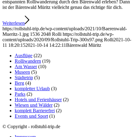
entspannten Rolliwanderung durch den Bärenwald erleben? Dann
ist der Bärenwald Müritz vielleicht genau das richtige für dich.
Weiterlesen
https://rollstuhl-trip.de/wp-content/uploads/2021/10/Baerenwald-
Mueritz-1.jpg
1536
2048
Rolli
https://rollstuhl-trip.de/wp-
content/uploads/2020/09/Rollstuhl-Trip-300x97.png
Rolli
2021-10-
11 18:20:15
2021-10-14 14:22:11
Bärenwald Müritz
Ausflüge
(22)
Rolliwandern
(19)
Am Wasser
(10)
Museen
(5)
Städtetrip
(5)
Berg
(4)
kompletter Urlaub
(3)
Parks
(2)
Hotels und Ferienhäuser
(2)
Wiesen und Wälder
(2)
komplett Barrierefrei
(2)
Events und Sport
(1)
© Copyright - rollstuhl-trip.de
Impressum