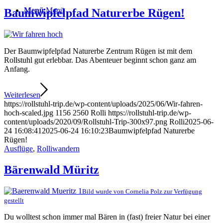
Menü
Menü
Baumwipfelpfad Naturerbe Rügen!
Der Baumwipfelpfad Naturerbe Zentrum Rügen ist mit dem
Rollstuhl gut erlebbar. Das Abenteuer beginnt schon ganz am
Anfang.
Weiterlesen
https://rollstuhl-trip.de/wp-content/uploads/2025/06/Wir-fahren-
hoch-scaled.jpg
1156
2560
Rolli
https://rollstuhl-trip.de/wp-
content/uploads/2020/09/Rollstuhl-Trip-300x97.png
Rolli
2025-06-
24 16:08:41
2025-06-24 16:10:23
Baumwipfelpfad Naturerbe
Rügen!
Ausflüge
,
Rolliwandern
Bärenwald Müritz
Bild wurde von Cornelia Polz zur Verfügung
gestellt
Du wolltest schon immer mal Bären in (fast) freier Natur bei einer