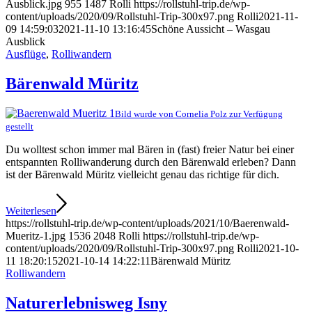
Ausblick.jpg
955
1487
Rolli
https://rollstuhl-trip.de/wp-
content/uploads/2020/09/Rollstuhl-Trip-300x97.png
Rolli
2021-11-
09 14:59:03
2021-11-10 13:16:45
Schöne Aussicht – Wasgau
Ausblick
Ausflüge
,
Rolliwandern
Bärenwald Müritz
Bild wurde von Cornelia Polz zur Verfügung
gestellt
Du wolltest schon immer mal Bären in (fast) freier Natur bei einer
entspannten Rolliwanderung durch den Bärenwald erleben? Dann
ist der Bärenwald Müritz vielleicht genau das richtige für dich.
Weiterlesen
https://rollstuhl-trip.de/wp-content/uploads/2021/10/Baerenwald-
Mueritz-1.jpg
1536
2048
Rolli
https://rollstuhl-trip.de/wp-
content/uploads/2020/09/Rollstuhl-Trip-300x97.png
Rolli
2021-10-
11 18:20:15
2021-10-14 14:22:11
Bärenwald Müritz
Rolliwandern
Naturerlebnisweg Isny