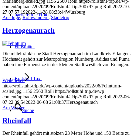
Marienberg-scaled.jpg
1156
2560
Rolli
https://rollstuhl-trip.de/wp-
content/uploads/2020/09/Rollstuhl-Trip-300x97.png
Rolli
2022-10-
27 07:57:19
2022-11-28 08:33:44
Würzburg
barrierefreie Hotels
Ausflüge
,
Rolliwandern
,
Städtetrip
Herzogenaurach
Hilfsmittel
Die mittelfränkische Stadt Herzogenaurach im Landkreis Erlangen-
Höchstadt gehört zur Metropolregion Nürnberg. Adidas und Puma
haben ihre Firmensitze in der kleinen Stadt westlich von Erlangen.
Rollstuhl Taxi
Weiterlesen
https://rollstuhl-trip.de/wp-content/uploads/2022/06/Fehnturm-
scaled.jpg
1156
2560
Rolli
https://rollstuhl-trip.de/wp-
content/uploads/2020/09/Rollstuhl-Trip-300x97.png
Rolli
2022-06-
07 22:39:54
2022-06-08 21:08:37
Herzogenaurach
Am Wasser
Suche
Rheinfall
Der Rheinfall gehört mit stolzen 23 Meter Höhe und 150 Breite zu