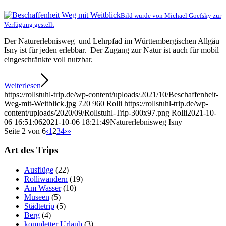
Bild wurde von Michael Goefsky zur
Verfügung gestellt
Der Naturerlebnisweg und Lehrpfad im Württembergischen Allgäu
Isny ist für jeden erlebbar. Der Zugang zur Natur ist auch für mobil
eingeschränkte voll nutzbar.
Weiterlesen
https://rollstuhl-trip.de/wp-content/uploads/2021/10/Beschaffenheit-
Weg-mit-Weitblick.jpg
720
960
Rolli
https://rollstuhl-trip.de/wp-
content/uploads/2020/09/Rollstuhl-Trip-300x97.png
Rolli
2021-10-
06 16:51:06
2021-10-06 18:21:49
Naturerlebnisweg Isny
Seite 2 von 6
‹
1
2
3
4
›
»
Art des Trips
Ausflüge
(22)
Rolliwandern
(19)
Am Wasser
(10)
Museen
(5)
Städtetrip
(5)
Berg
(4)
kompletter Urlaub
(3)