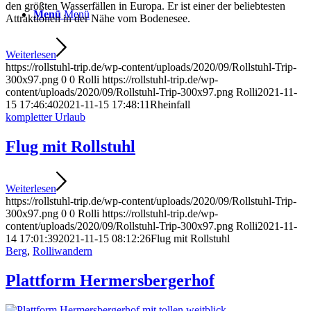
den größten Wasserfällen in Europa. Er ist einer der beliebtesten
Menü
Menü
Attraktionen in der Nähe vom Bodenesee.
Weiterlesen
https://rollstuhl-trip.de/wp-content/uploads/2020/09/Rollstuhl-Trip-
300x97.png
0
0
Rolli
https://rollstuhl-trip.de/wp-
content/uploads/2020/09/Rollstuhl-Trip-300x97.png
Rolli
2021-11-
15 17:46:40
2021-11-15 17:48:11
Rheinfall
kompletter Urlaub
Flug mit Rollstuhl
Weiterlesen
https://rollstuhl-trip.de/wp-content/uploads/2020/09/Rollstuhl-Trip-
300x97.png
0
0
Rolli
https://rollstuhl-trip.de/wp-
content/uploads/2020/09/Rollstuhl-Trip-300x97.png
Rolli
2021-11-
14 17:01:39
2021-11-15 08:12:26
Flug mit Rollstuhl
Berg
,
Rolliwandern
Plattform Hermersbergerhof