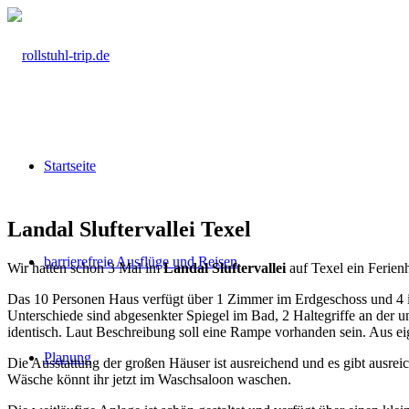
Startseite
Landal Sluftervallei Texel
barrierefreie Ausflüge und Reisen
Wir hatten schon 3 Mal im
Landal Sluftervallei
auf Texel ein Ferien
Das 10 Personen Haus verfügt über 1 Zimmer im Erdgeschoss und 4 im 
Unterschiede sind abgesenkter Spiegel im Bad, 2 Haltegriffe an der u
identisch. Laut Beschreibung soll eine Rampe vorhanden sein. Aus ei
Planung
Die Ausstattung der großen Häuser ist ausreichend und es gibt ausre
Wäsche könnt ihr jetzt im Waschsaloon waschen.