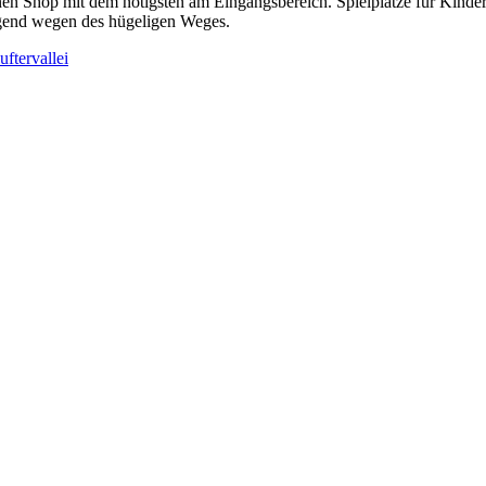
inen Shop mit dem nötigsten am Eingangsbereich. Spielplätze für Kinder 
engend wegen des hügeligen Weges.
uftervallei