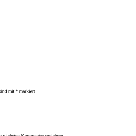
sind mit
*
markiert
n nächsten Kommentar speichern.