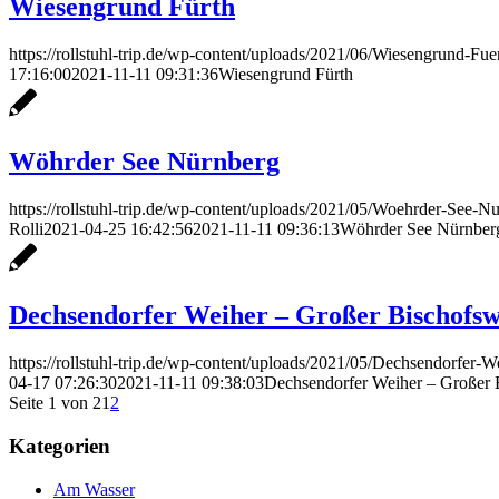
Wiesengrund Fürth
https://rollstuhl-trip.de/wp-content/uploads/2021/06/Wiesengrund-Fue
17:16:00
2021-11-11 09:31:36
Wiesengrund Fürth
Wöhrder See Nürnberg
https://rollstuhl-trip.de/wp-content/uploads/2021/05/Woehrder-See
Rolli
2021-04-25 16:42:56
2021-11-11 09:36:13
Wöhrder See Nürnber
Dechsendorfer Weiher – Großer Bischofsw
https://rollstuhl-trip.de/wp-content/uploads/2021/05/Dechsendorfer-We
04-17 07:26:30
2021-11-11 09:38:03
Dechsendorfer Weiher – Großer 
Seite 1 von 2
1
2
Kategorien
Am Wasser