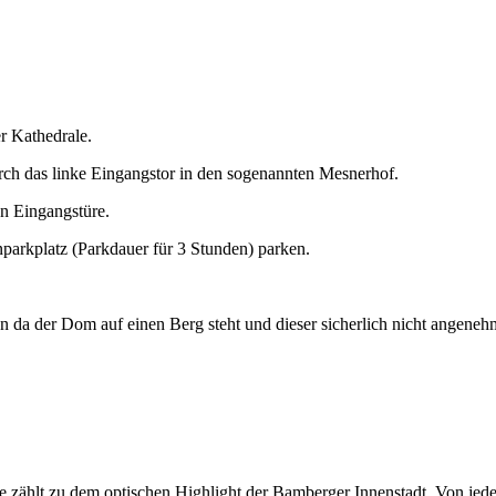
er Kathedrale.
ch das linke Eingangstor in den sogenannten Mesnerhof.
n Eingangstüre.
arkplatz (Parkdauer für 3 Stunden) parken.
n da der Dom auf einen Berg steht und dieser sicherlich nicht angenehm
e zählt zu dem optischen Highlight der Bamberger Innenstadt. Von jede