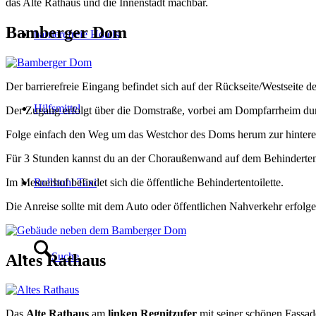
das Alte Rathaus und die Innenstadt machbar.
Bamberger Dom
barrierefreie Hotels
Der barrierefreie Eingang befindet sich auf der Rückseite/Westseite d
Hilfsmittel
Der Zugang erfolgt über die Domstraße, vorbei am Dompfarrheim dur
Folge einfach den Weg um das Westchor des Doms herum zur hintere
Für 3 Stunden kannst du an der Choraußenwand auf dem Behindertenp
Im Mesnerhof befindet sich die öffentliche Behindertentoilette.
Rollstuhl Taxi
Die Anreise sollte mit dem Auto oder öffentlichen Nahverkehr erfolge
Suche
Altes Rathaus
Das
Alte Rathaus
am
linken Regnitzufer
mit seiner schönen Fassad