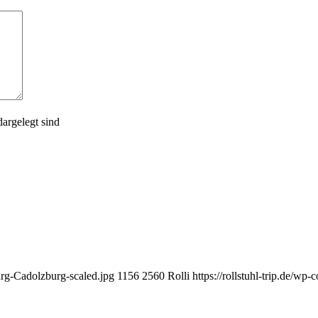
argelegt sind
urg-Cadolzburg-scaled.jpg
1156
2560
Rolli
https://rollstuhl-trip.de/w