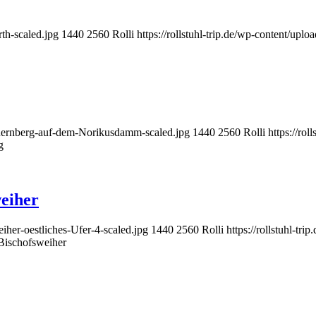
rth-scaled.jpg
1440
2560
Rolli
https://rollstuhl-trip.de/wp-content/upl
-Nuernberg-auf-dem-Norikusdamm-scaled.jpg
1440
2560
Rolli
https://ro
g
eiher
iher-oestliches-Ufer-4-scaled.jpg
1440
2560
Rolli
https://rollstuhl-tr
Bischofsweiher