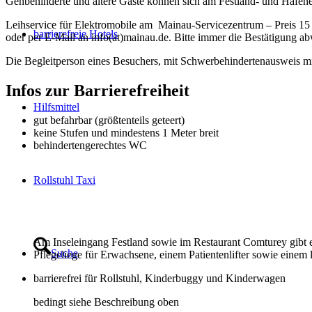
Gehbehinderte und ältere Gäste können sich am Festland- und Hafene
Leihservice für Elektromobile am Mainau-Servicezentrum – Preis 15 E
barrierefreie Hotels
oder per E-Mail an info(at)mainau.de. Bitte immer die Bestätigung a
Die Begleitperson eines Besuchers, mit Schwerbehindertenausweis mit 
Infos zur Barrierefreiheit
Hilfsmittel
gut befahrbar (größtenteils geteert)
keine Stufen und mindestens 1 Meter breit
behindertengerechtes WC
Rollstuhl Taxi
Am Inseleingang Festland sowie im Restaurant Comturey gibt es j
Suche
Pflegeliege für Erwachsene, einem Patientenlifter sowie einem 
barrierefrei für Rollstuhl, Kinderbuggy und Kinderwagen
bedingt siehe Beschreibung oben