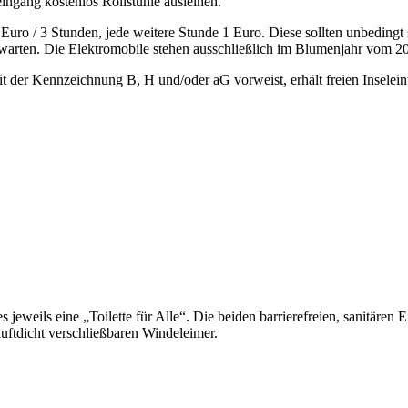
ingang kostenlos Rollstühle ausleihen.
uro / 3 Stunden, jede weitere Stunde 1 Euro. Diese sollten unbedingt 
bwarten. Die Elektromobile stehen ausschließlich im Blumenjahr vom 2
der Kennzeichnung B, H und/oder aG vorweist, erhält freien Inseleintr
eweils eine „Toilette für Alle“. Die beiden barrierefreien, sanitären Ei
luftdicht verschließbaren Windeleimer.